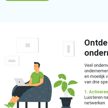
Ontde
onder
Veel ondern
ondernemers
en moeilijk 
van drie sp
1. Activere
Luisteren n
netwerken