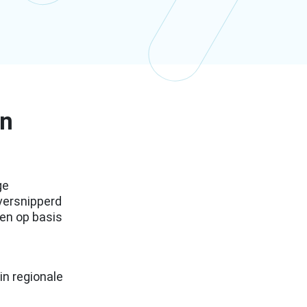
an
ge
versnipperd
gen op basis
in regionale