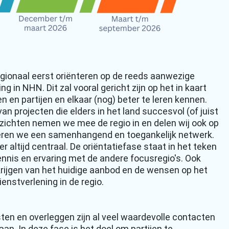
gionaal eerst oriënteren op de reeds aanwezige
 in NHN. Dit zal vooral gericht zijn op het in kaart
en en partijen en elkaar (nog) beter te leren kennen.
an projecten die elders in het land succesvol (of juist
nzichten nemen we mee de regio in en delen wij ook op
eëren we een samenhangend en toegankelijk netwerk.
r altijd centraal. De oriëntatiefase staat in het teken
ennis en ervaring met de andere focusregio's. Ook
 krijgen van het huidige aanbod en de wensen op het
nstverlening in de regio.
ten en overleggen zijn al veel waardevolle contacten
an. In deze fase is het doel om partijen te