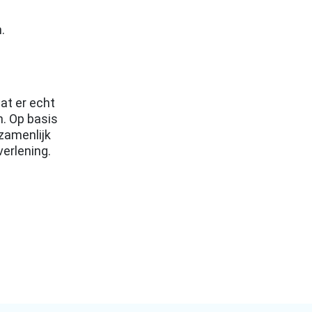
n.
at er echt
n. Op basis
zamenlijk
verlening.